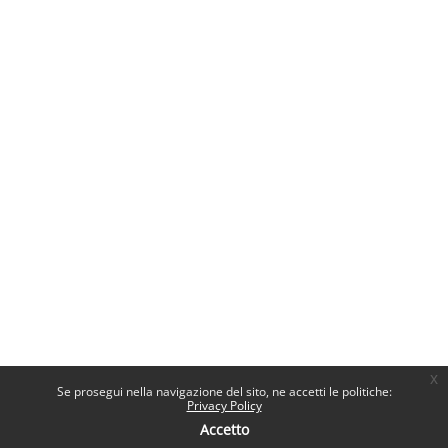
x
Se prosegui nella navigazione del sito, ne accetti le politiche:
Privacy Policy
Accetto