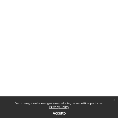
x
Se prosegui nella navigazione del sito, ne accetti le politiche:
Privacy Policy
Accetto