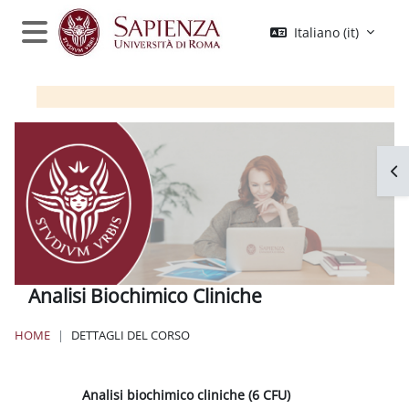
Vai al contenuto principale
Italiano ‎(it)‎
Pannello laterale
Apr
Analisi Biochimico Cliniche
HOME
DETTAGLI DEL CORSO
Blocchi
Analisi biochimico cliniche (6 CFU)