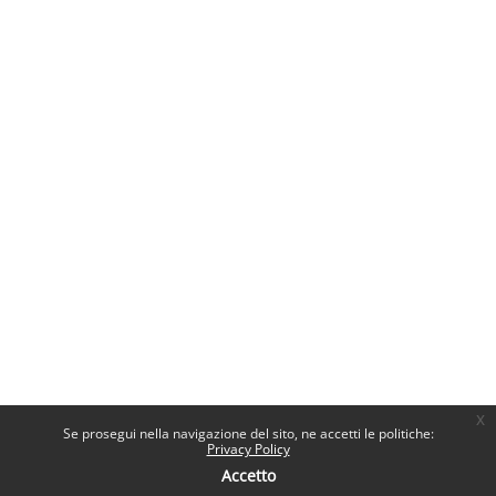
x
Se prosegui nella navigazione del sito, ne accetti le politiche:
Privacy Policy
Accetto