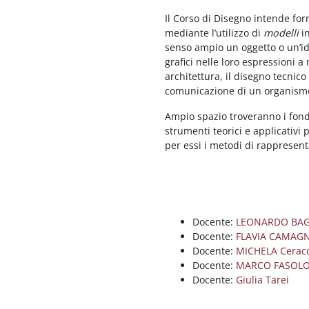
Il Corso di Disegno intende for
mediante l’utilizzo di
modelli
in
senso ampio un oggetto o un’idea
grafici nelle loro espressioni
architettura, il disegno tecnico 
comunicazione di un organismo
Ampio spazio troveranno i fond
strumenti teorici e applicativi 
per essi i metodi di rappresent
Docente:
LEONARDO BAG
Docente:
FLAVIA CAMAGN
Docente:
MICHELA Cerac
Docente:
MARCO FASOL
Docente:
Giulia Tarei