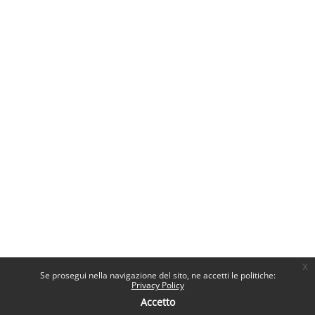
x
Se prosegui nella navigazione del sito, ne accetti le politiche:
Privacy Policy
Accetto