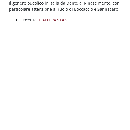
Blocchi
Vai al contenuto principale
Il genere bucolico in Italia da Dante al Rinascimento, con
particolare attenzione al ruolo di Boccaccio e Sannazaro
Docente:
ITALO PANTANI