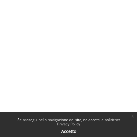
x
Se prosegui nella navigazione del sito, ne accetti le politiche:
Privacy Policy
Accetto