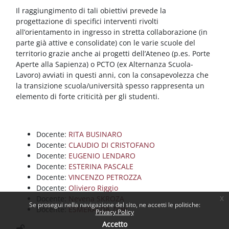
Il raggiungimento di tali obiettivi prevede la
progettazione di specifici interventi rivolti
all’orientamento in ingresso in stretta collaborazione (in
parte già attive e consolidate) con le varie scuole del
territorio grazie anche ai progetti dell’Ateneo (p.es. Porte
Aperte alla Sapienza) o PCTO (ex Alternanza Scuola-
Lavoro) avviati in questi anni, con la consapevolezza che
la transizione scuola/università spesso rappresenta un
elemento di forte criticità per gli studenti.
Docente:
RITA BUSINARO
Docente:
CLAUDIO DI CRISTOFANO
Docente:
EUGENIO LENDARO
Docente:
ESTERINA PASCALE
Docente:
VINCENZO PETROZZA
Docente:
Oliviero Riggio
Docente:
Nevena SKROZA
x
Se prosegui nella navigazione del sito, ne accetti le politiche:
Docente:
ESMERALDA ZENI
Privacy Policy
Accetto