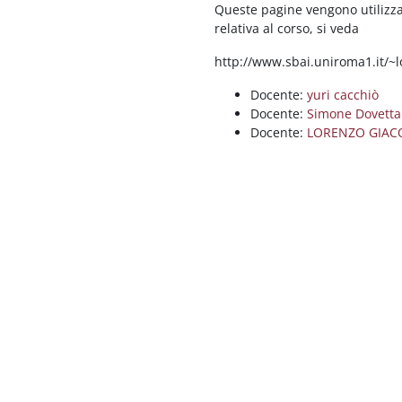
Queste pagine vengono utilizzat
relativa al corso, si veda
http://www.sbai.uniroma1.it/~l
Docente:
yuri cacchiò
Docente:
Simone Dovetta
Docente:
LORENZO GIAC