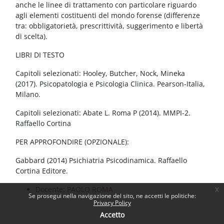
anche le linee di trattamento con particolare riguardo
agli elementi costituenti del mondo forense (differenze
tra: obbligatorietà, prescrittività, suggerimento e libertà
di scelta).
LIBRI DI TESTO
Capitoli selezionati: Hooley, Butcher, Nock, Mineka
(2017). Psicopatologia e Psicologia Clinica. Pearson-Italia,
Milano.
Capitoli selezionati: Abate L. Roma P (2014). MMPI-2.
Raffaello Cortina
PER APPROFONDIRE (OPZIONALE):
Gabbard (2014) Psichiatria Psicodinamica. Raffaello
Cortina Editore.
Docente:
PAOLO ROMA
x
Se prosegui nella navigazione del sito, ne accetti le politiche:
Privacy Policy
Accetto