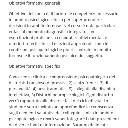
Blocchi
Vai al contenuto principale
Obiettivi formativi generali
Obiettivo del corso è di fornire le competenze necessarie
in ambito psicologico clinico per saper prendere
decisioni in ambito forense. Nel corso è data particolare
enfasi al momento diagnostico integrato con
esercitazioni pratiche su colloqui, reattivi mentali e
ulteriori referti clinici. Le lezioni approfondiscono le
condizioni psicopatologiche più riscontrate in ambito
forense e il funzionamento psichico del soggetto.
Obiettivi formativi specifici
Conoscenza clinica e comprensione psicopatologica dei
disturbi: 1) ansioso-depressivi; 2) schizofrenici, 3) di
personalità, 4) post traumatici, 5) collegati alla disabiltà
intellettiva, 6) Disturbi neuropsicologici. Ogni disturbo
verrà rapportato alle diverse fasi del ciclo di vita. Lo
studente verrà invitato ad approfondire la conoscenza
sugli elementi valutativi del colloquio clinico in ambito
psicopatologico e dovrà saper integrare i dati provenienti
da diverse fonti di informazione. Saranno delineate