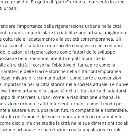
ano e progetto. Progetto di “parte” urbana. Intervento in aree
ti urbani.
rendere l'importanza della rigenerazione urbana nella città
enti urbani, in particolare la riabilitazione urbana, migliorino
e culturale e l’adattamento alla società contemporanea. Gli
orica sono il risultato di una società complessa che, con uno
de le azioni di rigenerazione come fattori dello sviluppo
 possiede beni, memorie, identità e patrimoni che la
le altre città. Il corso ha l’obiettivo di far capire come la
caratteri e delle tracce storiche nella città contemporanea –
da, leggi, misure e raccomandazioni, come carte e convenzioni
 importanza per la città storica nella società attuale. Le nuove
e forme urbane e la capacità della città storica di adattarsi
iluppo di interventi urbani come la riabilitazione urbana, la
enerazione urbana e altri interventi urbani, come il modo per
nte e aiutare a sviluppare un futuro compatibile e sostenibile.
llo studio dell'uomo e del suo comportamento in un ambiente
come disciplina che studia la città nelle sue dimensioni sociali
azione urbana e le sue relazioni con la popolazione rurale.