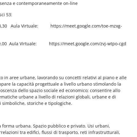
presenza e contemporaneamente on-line
ci 53:
0-18,30 Aula Virtuale: https://meet.google.com/toe-mzxg-
-19,00 Aula Virtuale: https://meet.google.com/zvj-wtpo-cgd
o in aree urbane, lavorando su concetti relativi al piano e alle
uppare la capacità progettuale a livello urbano stimolando la
oscenza dello spazio sociale ed economico; consentire allo
ematiche urbane a livello di relazioni globali, urbane e di
 simboliche, storiche e tipologiche.
a forma urbana. Spazio pubblico e privato. Usi urbani,
elazioni tra edifici, flussi di trasporto, reti infrastrutturali,