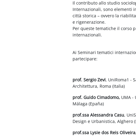
Il contributo allo studio socio
Internazionali, sono elementi 
città storica – ovvero la riabil
e rigenerazione.
Per queste tematiche il corso p
internazionali.
Ai Seminari tematici internazio
partecipare:
prof. Sergio Zevi
, UniRoma1 - Sa
Architettura, Roma (Italia)
prof. Guido Cimadomo,
UMA - U
Málaga (Epaña)
prof.ssa Alessandra Casu
, Uni
Design e Urbanistica, Alghero (I
prof.ssa Lysie dos Reis Oliveira