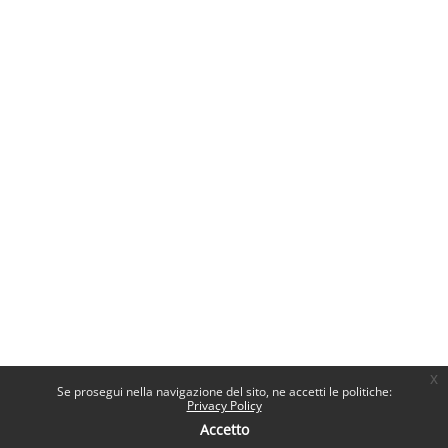
x
Se prosegui nella navigazione del sito, ne accetti le politiche:
Privacy Policy
Accetto