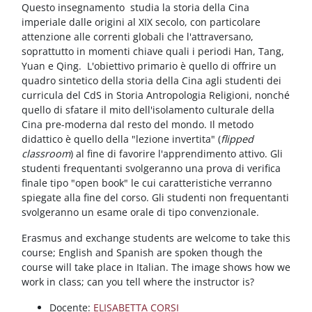
Blocchi
Vai al contenuto principale
Questo insegnamento studia la storia della Cina
imperiale dalle origini al XIX secolo, con particolare
attenzione alle correnti globali che l'attraversano,
soprattutto in momenti chiave quali i periodi Han, Tang,
Yuan e Qing. L'obiettivo primario è quello di offrire un
quadro sintetico della storia della Cina agli studenti dei
curricula del CdS in Storia Antropologia Religioni, nonché
quello di sfatare il mito dell'isolamento culturale della
Cina pre-moderna dal resto del mondo. Il metodo
didattico è quello della "lezione invertita" (
flipped
classroom
) al fine di favorire l'apprendimento attivo. Gli
studenti frequentanti svolgeranno una prova di verifica
finale tipo "open book" le cui caratteristiche verranno
spiegate alla fine del corso. Gli studenti non frequentanti
svolgeranno un esame orale di tipo convenzionale.
Erasmus and exchange students are welcome to take this
course; English and Spanish are spoken though the
course will take place in Italian. The image shows how we
work in class; can you tell where the instructor is?
Docente:
ELISABETTA CORSI