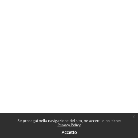
x
Se prosegui nella navigazione del sito, ne accetti le politiche:
Privacy Policy
Accetto