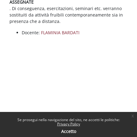
ASSEGNATE
. Di conseguenza, esercitazioni, seminari etc. verranno
sostituiti da attività fruibili contemporaneamente sia in
presenza che a distanza.
Docente:
FLAMINIA BARDATI
x
Se prosegui nella navigazione del sito, ne accetti le politiche:
Privacy Policy
Accetto