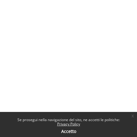
x
Se prosegui nella navigazione del sito, ne accetti le politiche:
Privacy Policy
Accetto