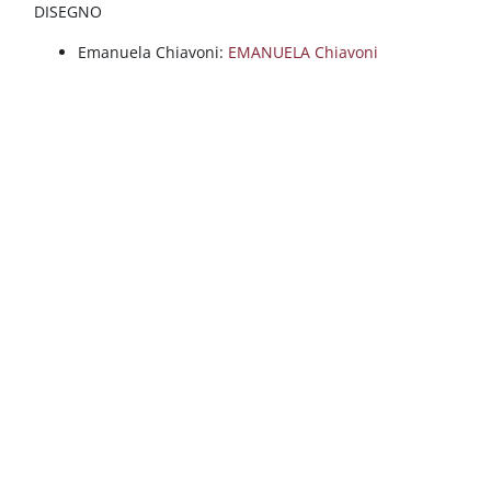
Blocchi
Vai al contenuto principale
DISEGNO
Emanuela Chiavoni:
EMANUELA Chiavoni