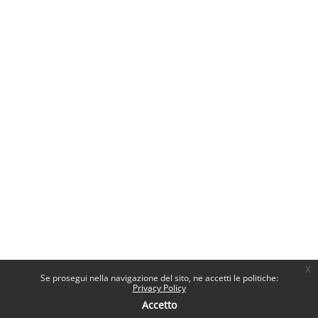
x
Se prosegui nella navigazione del sito, ne accetti le politiche:
Privacy Policy
Accetto