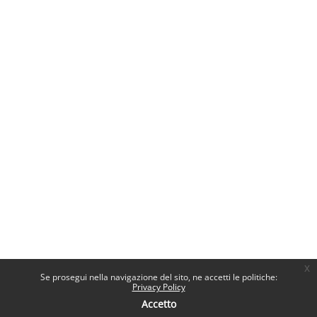
x
Se prosegui nella navigazione del sito, ne accetti le politiche:
Privacy Policy
Accetto