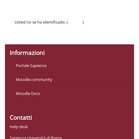
Usted no se ha identificado. (
Acceder
)
Políticas
Descargar la app para dispositivos móviles
Informazioni
Portale Sapienza
Moodle community
Moodle Docs
Contatti
Help desk
Sapienza Università di Roma