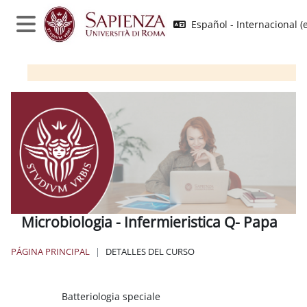
Salta al contenido principal
Español - Internacional ‎(e
Panel lateral
Microbiologia - Infermieristica Q- Papa
PÁGINA PRINCIPAL
DETALLES DEL CURSO
Bloques
Batteriologia speciale