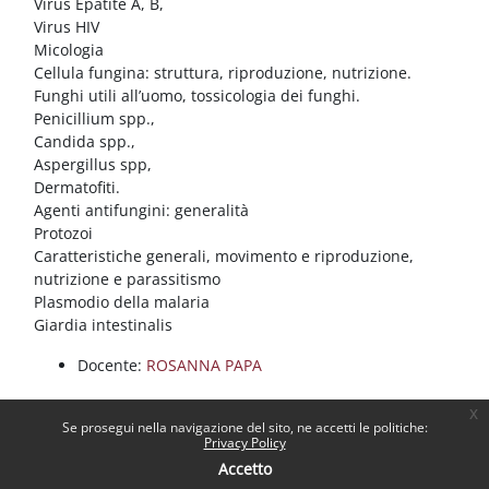
Virus Epatite A, B,
Virus HIV
Micologia
Cellula fungina: struttura, riproduzione, nutrizione.
Funghi utili all’uomo, tossicologia dei funghi.
Penicillium spp.,
Candida spp.,
Aspergillus spp,
Dermatofiti.
Agenti antifungini: generalità
Protozoi
Caratteristiche generali, movimento e riproduzione,
nutrizione e parassitismo
Plasmodio della malaria
Giardia intestinalis
Docente:
ROSANNA PAPA
x
Se prosegui nella navigazione del sito, ne accetti le politiche:
Privacy Policy
Accetto