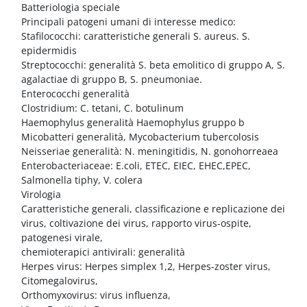
Blocchi
Vai al contenuto principale
Batteriologia speciale
Principali patogeni umani di interesse medico:
Stafilococchi: caratteristiche generali S. aureus. S.
epidermidis
Streptococchi: generalità S. beta emolitico di gruppo A, S.
agalactiae di gruppo B, S. pneumoniae.
Enterococchi generalità
Clostridium: C. tetani, C. botulinum
Haemophylus generalità Haemophylus gruppo b
Micobatteri generalità, Mycobacterium tubercolosis
Neisseriae generalità: N. meningitidis, N. gonohorreaea
Enterobacteriaceae: E.coli, ETEC, EIEC, EHEC,EPEC,
Salmonella tiphy, V. colera
Virologia
Caratteristiche generali, classificazione e replicazione dei
virus, coltivazione dei virus, rapporto virus-ospite,
patogenesi virale,
chemioterapici antivirali: generalità
Herpes virus: Herpes simplex 1,2, Herpes-zoster virus,
Citomegalovirus,
Orthomyxovirus: virus influenza,