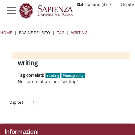
Vai al contenuto principale
Italiano ‎(it)‎
Ospite
Pannello laterale
HOME
PAGINE DEL SITO
TAG
WRITING
Blocchi
Blocchi
Blocchi
Blocchi
writing
Tag correlati:
reading
Photography
Nessun risultato per "writing"
Ospite (
Login
)
Politiche
Ottieni l'app mobile
Informazioni