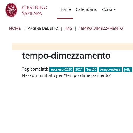
Vai al contenuto principale
Home
Calendario
Corsi
HOME
PAGINE DEL SITO
TAG
TEMPO-DIMEZZAMENTO
Blocchi
Blocchi
Blocchi
tempo-dimezzamento
Tag correlati:
esonero-2020
2021
Test05
tempo-attesa
jolly
Nessun risultato per "tempo-dimezzamento"