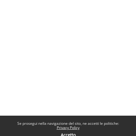
Se prosegui nella navigazione del sito, ne accetti le politiche:
Privacy Policy
Accetto