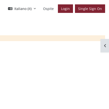
Italiano ‎(it)‎
Ospite
Login
Single Sign On
Apr