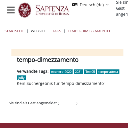
Sie si
Zum Hauptinhalt
Deutsch ‎(de)‎
Gast
angem
Website-Übersicht
STARTSEITE
WEBSITE
TAGS
TEMPO-DIMEZZAMENTO
Moodle Sapienza
Blöcke 1
Blöcke 2
Blöcke 3
Blöcke 4
tempo-dimezzamento
Verwandte Tags:
esonero-2020
2021
Test05
tempo-attesa
jolly
Kein Suchergebnis für 'tempo-dimezzamento'
Sie sind als Gast angemeldet (
Anmelden
)
Datenschutzinfos
Laden Sie die mobile App