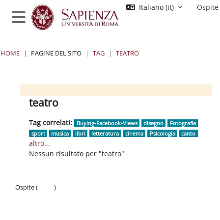
Vai al contenuto principale
Italiano ‎(it)‎
Ospite
Pannello laterale
HOME
PAGINE DEL SITO
TAG
TEATRO
Blocchi
Blocchi
Blocchi
Blocchi
teatro
Tag correlati:
Buying-Facebook-Views
disegno
Fotografia
sport
musica
libri
letteratura
cinema
Psicologia
canto
altro...
Nessun risultato per "teatro"
Ospite (
Login
)
Politiche
Ottieni l'app mobile