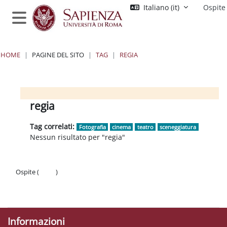
Vai al contenuto principale
Italiano ‎(it)‎
Ospite
Pannello laterale
HOME
PAGINE DEL SITO
TAG
REGIA
Blocchi
Blocchi
Blocchi
Blocchi
regia
Tag correlati:
Fotografia
cinema
teatro
sceneggiatura
Nessun risultato per "regia"
Ospite (
Login
)
Politiche
Ottieni l'app mobile
Informazioni