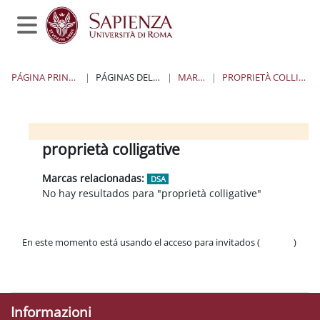
Salta al contenido principal
Panel lateral
PÁGINA PRINCIPAL
PÁGINAS DEL SITIO
MARCAS
PROPRIETÀ COLLIGATIVE
Moodle Sapienza
Bloques 1
Bloques 2
Bloques 3
Bloques 4
proprietà colligative
Marcas relacionadas:
DSA
No hay resultados para "proprietà colligative"
En este momento está usando el acceso para invitados (
Acceder
)
Políticas
Descargar la app para dispositivos móviles
Informazioni