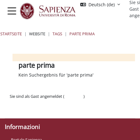
Sie s
Zum Hauptinhalt
Deutsch ‎(de)‎
Gast
ange
Website-Übersicht
STARTSEITE
WEBSITE
TAGS
PARTE PRIMA
Blöcke
Blöcke
Blöcke
Blöcke
parte prima
Kein Suchergebnis für 'parte prima'
Sie sind als Gast angemeldet (
Anmelden
)
Datenschutzinfos
Laden Sie die mobile App
Informazioni
Portale Sapienza