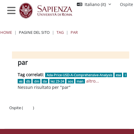
Vai al contenuto principale
Italiano ‎(it)‎
Ospite
Pannello laterale
HOME
PAGINE DEL SITO
TAG
PAR
Blocchi
Blocchi
Blocchi
Blocchi
par
Tag correlati:
Ada-Price-USD-A-Comprehensive-Analysis
esa
I
altro...
es
db
dm
da
lez 23-24
sos
man
Nessun risultato per "par"
Ospite (
Login
)
Politiche
Ottieni l'app mobile