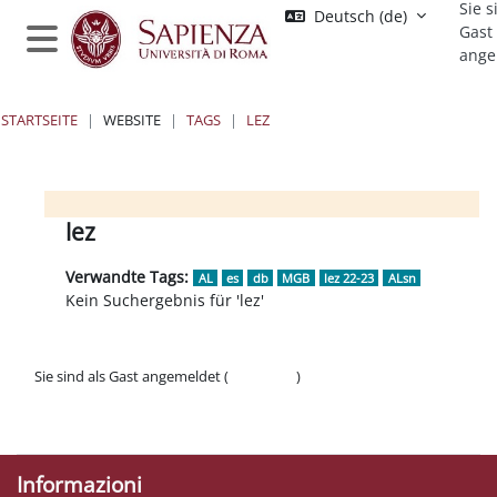
Sie s
Zum Hauptinhalt
Deutsch ‎(de)‎
Gast
ange
Website-Übersicht
STARTSEITE
WEBSITE
TAGS
LEZ
Blöcke
Blöcke
Blöcke
Blöcke
lez
Verwandte Tags:
AL
es
db
MGB
lez 22-23
ALsn
Kein Suchergebnis für 'lez'
Sie sind als Gast angemeldet (
Anmelden
)
Datenschutzinfos
Laden Sie die mobile App
Informazioni