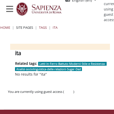
English ‎(en)‎
Skip to main content
curre
using
Side panel
guest
acces
HOME
SITE PAGES
TAGS
ITA
Blocks
Blocks
Blocks
Blocks
ita
Related tags:
Letti-in-Ferro-Battuto-Moderni-Stile-e-Resistenza-
Analisi-sociolinguistica-delle-relazioni-Sugar-Dad
No results for "ita"
You are currently using guest access (
Log in
)
Policies
Get the mobile app