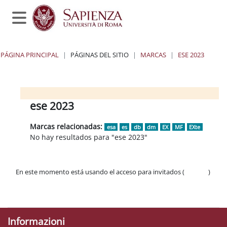
Salta al contenido principal
Panel lateral
PÁGINA PRINCIPAL
PÁGINAS DEL SITIO
MARCAS
ESE 2023
Bloques
Bloques
Bloques
Bloques
ese 2023
Marcas relacionadas:
esa
es
db
dm
EX
MF
EXte
No hay resultados para "ese 2023"
En este momento está usando el acceso para invitados (
Acceder
)
Políticas
Descargar la app para dispositivos móviles
Informazioni