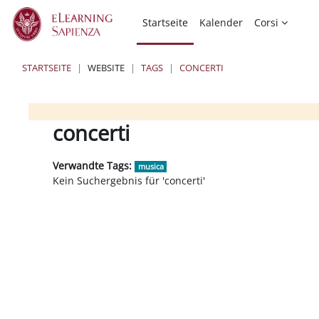
Zum Hauptinhalt
Startseite
Kalender
Corsi
STARTSEITE
WEBSITE
TAGS
CONCERTI
Blöcke
Blöcke
Blöcke
concerti
Verwandte Tags:
musica
Kein Suchergebnis für 'concerti'