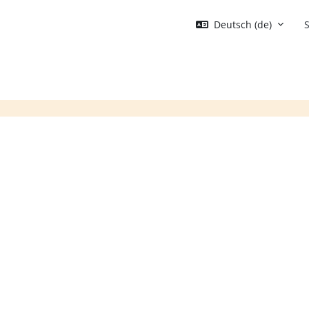
Deutsch ‎(de)‎
S
Blöcke