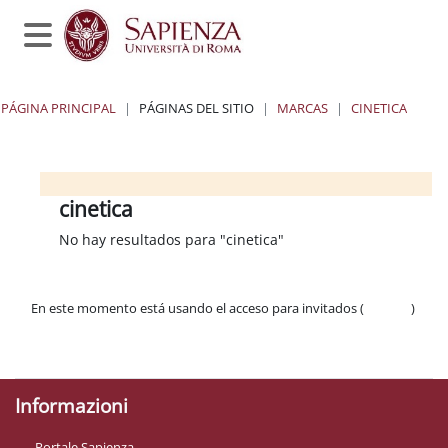
Salta al contenido principal
Panel lateral
PÁGINA PRINCIPAL
PÁGINAS DEL SITIO
MARCAS
CINETICA
Bloques
Bloques
Bloques
Bloques
cinetica
No hay resultados para "cinetica"
En este momento está usando el acceso para invitados (
Acceder
)
Políticas
Descargar la app para dispositivos móviles
Informazioni
Portale Sapienza