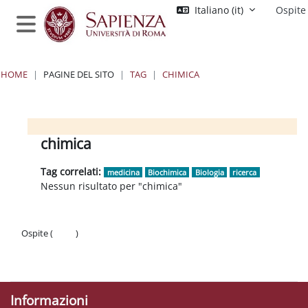
Vai al contenuto principale
Italiano ‎(it)‎
Ospite
Pannello laterale
HOME
PAGINE DEL SITO
TAG
CHIMICA
Blocchi
Blocchi
Blocchi
Blocchi
chimica
Tag correlati:
medicina
Biochimica
Biologia
ricerca
Nessun risultato per "chimica"
Ospite (
Login
)
Politiche
Ottieni l'app mobile
Informazioni