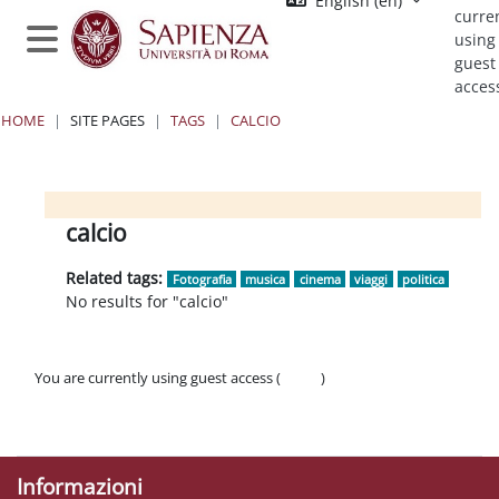
English ‎(en)‎
Skip to main content
curre
using
Side panel
guest
acces
HOME
SITE PAGES
TAGS
CALCIO
Blocks
Blocks
Blocks
Blocks
calcio
Related tags:
Fotografia
musica
cinema
viaggi
politica
No results for "calcio"
You are currently using guest access (
Log in
)
Policies
Get the mobile app
Informazioni