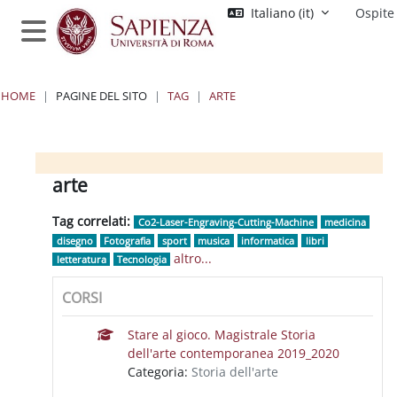
Vai al contenuto principale
Italiano ‎(it)‎
Ospite
Pannello laterale
HOME
PAGINE DEL SITO
TAG
ARTE
Blocchi
Blocchi
Blocchi
Blocchi
arte
Tag correlati:
Co2-Laser-Engraving-Cutting-Machine
medicina
disegno
Fotografia
sport
musica
informatica
libri
altro...
letteratura
Tecnologia
CORSI
Stare al gioco. Magistrale Storia
dell'arte contemporanea 2019_2020
Categoria:
Storia dell'arte