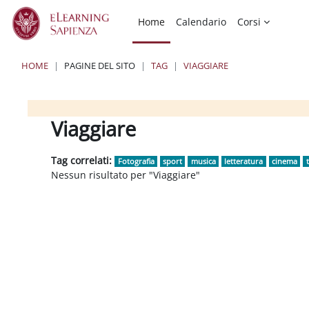
Vai al contenuto principale
Home
Calendario
Corsi
HOME
PAGINE DEL SITO
TAG
VIAGGIARE
Blocchi
Blocchi
Blocchi
Viaggiare
Tag correlati:
Fotografia
sport
musica
letteratura
cinema
Nessun risultato per "Viaggiare"