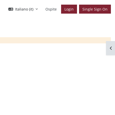
Italiano ‎(it)‎
Ospite
Login
Single Sign On
Apr