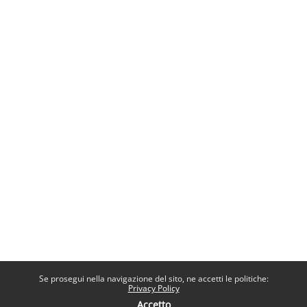
Se prosegui nella navigazione del sito, ne accetti le politiche:
Privacy Policy
Accetto