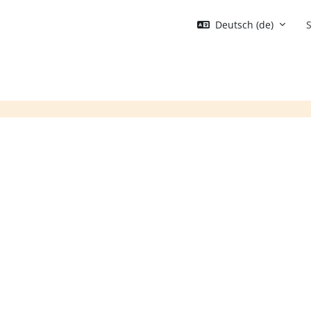
Deutsch ‎(de)‎
S
Blöcke