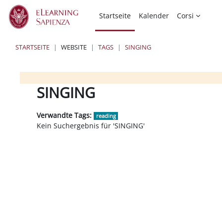
Zum Hauptinhalt
Startseite
Kalender
Corsi
STARTSEITE
WEBSITE
TAGS
SINGING
Blöcke
Blöcke
Blöcke
SINGING
Verwandte Tags:
reading
Kein Suchergebnis für 'SINGING'