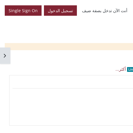
أنت الآن تدخل بصفة ضيف
تسجيل الدخول
Single Sign On
فتح 
أكثر...
Li