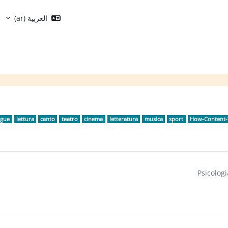
العربية ‎(ar)‎
الكتل
ngue
lettura
canto
teatro
cinema
letteratura
musica
sport
How-Content-T
Psicologi