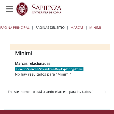
Salta al contenido principal
Panel lateral
PÁGINA PRINCIPAL
PÁGINAS DEL SITIO
MARCAS
MINIMI
Bloques
Bloques
Bloques
Bloques
Minimi
Marcas relacionadas:
How-to-Spend-a-Stress-Free-Day-Exploring-Rome
No hay resultados para "Minimi"
En este momento está usando el acceso para invitados (
Acceder
)
Políticas
Descargar la app para dispositivos móviles