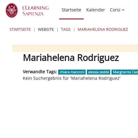
Zum Hauptinhalt
Startseite
Kalender
Corsi
STARTSEITE
WEBSITE
TAGS
MARIAHELENA RODRIGUEZ
Blöcke
Blöcke
Blöcke
Mariahelena Rodriguez
Verwandte Tags:
chiara manconi
alessia zedde
Margherita Cast
Kein Suchergebnis für 'Mariahelena Rodriguez'