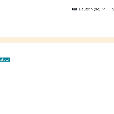
Deutsch ‎(de)‎
S
Blöcke
ellucci