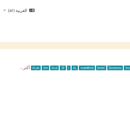
العربية ‎(ar)‎
الكتل
أكثر...
ALdc
Iim
ALsl
SF
I
AL
indefiniti
limiti
Dominio
In