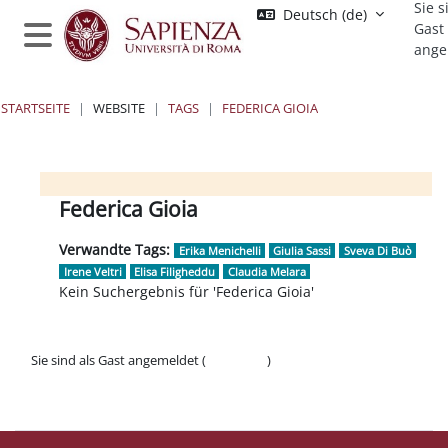
Sie s
Zum Hauptinhalt
Deutsch ‎(de)‎
Gast
ange
Website-Übersicht
STARTSEITE
WEBSITE
TAGS
FEDERICA GIOIA
Blöcke
Blöcke
Blöcke
Blöcke
Federica Gioia
Verwandte Tags:
Erika Menichelli
Giulia Sassi
Sveva Di Buò
Irene Veltri
Elisa Filigheddu
Claudia Melara
Kein Suchergebnis für 'Federica Gioia'
Sie sind als Gast angemeldet (
Anmelden
)
Datenschutzinfos
Laden Sie die mobile App