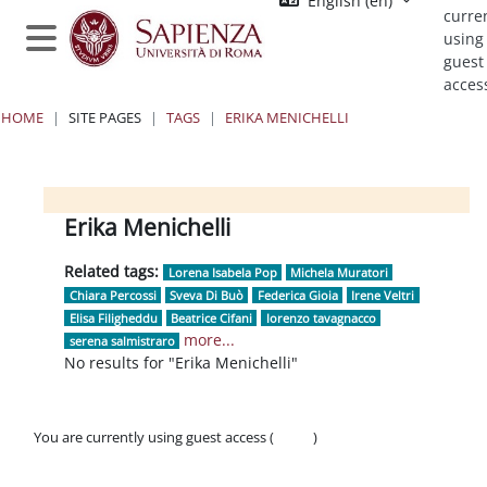
English ‎(en)‎
Skip to main content
curre
using
Side panel
guest
acces
HOME
SITE PAGES
TAGS
ERIKA MENICHELLI
Blocks
Blocks
Blocks
Blocks
Erika Menichelli
Related tags:
Lorena Isabela Pop
Michela Muratori
Chiara Percossi
Sveva Di Buò
Federica Gioia
Irene Veltri
Elisa Filigheddu
Beatrice Cifani
lorenzo tavagnacco
more...
serena salmistraro
No results for "Erika Menichelli"
You are currently using guest access (
Log in
)
Policies
Get the mobile app