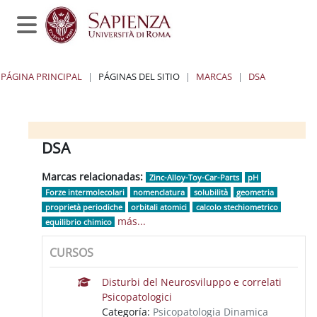
Salta al contenido principal
Panel lateral
PÁGINA PRINCIPAL
PÁGINAS DEL SITIO
MARCAS
DSA
Bloques
Bloques
Bloques
Bloques
DSA
Marcas relacionadas:
Zinc-Alloy-Toy-Car-Parts
pH
Forze intermolecolari
nomenclatura
solubilità
geometria
proprietà periodiche
orbitali atomici
calcolo stechiometrico
más...
equilibrio chimico
CURSOS
Disturbi del Neurosviluppo e correlati
Psicopatologici
Categoría:
Psicopatologia Dinamica