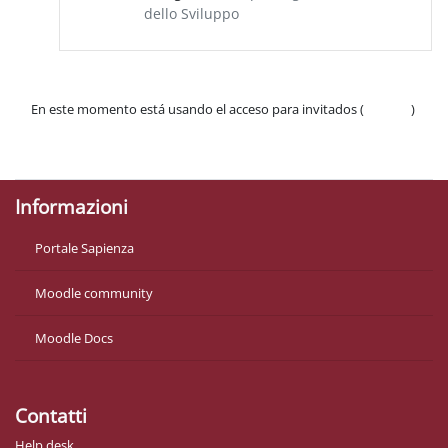
dello Sviluppo
En este momento está usando el acceso para invitados (
Acceder
)
Políticas
Descargar la app para dispositivos móviles
Informazioni
Portale Sapienza
Moodle community
Moodle Docs
Contatti
Help desk