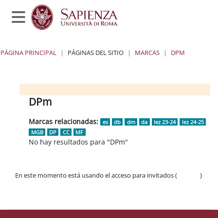
Salta al contenido principal
Panel lateral
PÁGINA PRINCIPAL
PÁGINAS DEL SITIO
MARCAS
DPM
Bloques
Bloques
Bloques
Bloques
DPm
Marcas relacionadas:
es
db
dm
da
lez 23-24
lez 24-25
MGB
DP
CC
MF
No hay resultados para "DPm"
En este momento está usando el acceso para invitados (
Acceder
)
Políticas
Descargar la app para dispositivos móviles