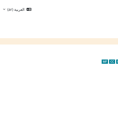
العربية ‎(ar)‎
الكتل
MF
CC