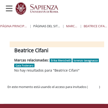
Salta al contenido principal
Panel lateral
PÁGINA PRINCIPAL
PÁGINAS DEL SITIO
MARCAS
BEATRICE CIFANI
Bloques
Bloques
Bloques
Bloques
Beatrice Cifani
Marcas relacionadas:
Erika Menichelli
lorenzo tavagnacco
Gaia Foderaro
No hay resultados para "Beatrice Cifani"
En este momento está usando el acceso para invitados (
Acceder
)
Políticas
Descargar la app para dispositivos móviles