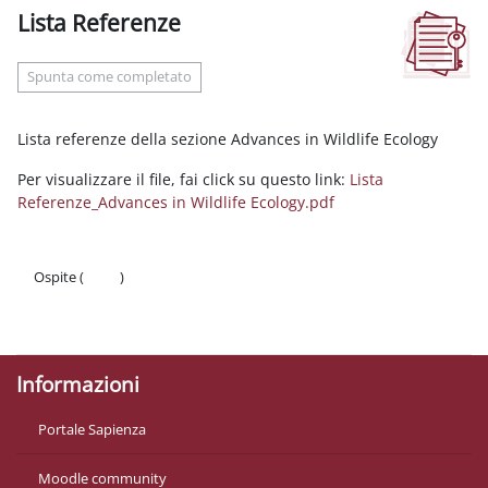
Lista Referenze
Aggregazione dei criteri
Spunta come completato
Lista referenze della sezione Advances in Wildlife Ecology
Per visualizzare il file, fai click su questo link:
Lista
Referenze_Advances in Wildlife Ecology.pdf
Ospite (
Login
)
Politiche
Ottieni l'app mobile
Informazioni
Portale Sapienza
Moodle community