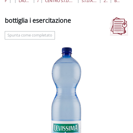
HOME
CORSI
LAUREE TRIENNALI, MAGISTRALI, A CICLO UNICO
ARCHITETTURA
CENTRO S.I.D.A. SPERIMENTAZIONE E INNOVAZIONE PER LA DIDATTICA DELLA FACOLTÀ DI ARCHITETTURA
S.I.D.A. – 2020 CORSO MODELLAZIONE RHINO & VISUALARQ
27/02/2020 14:00 - 19:00
BOTTIGLIA I ESERCITAZIONE
bottiglia i esercitazione
Aggregazione dei criteri
Spunta come completato