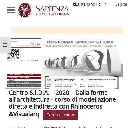
Vai al contenuto principale
Italiano ‎(it)‎
Ospite
Pannello laterale
Apri indice del corso
Centro S.I.D.A. – 2020 – Dalla forma
all'architettura - corso di modellazione
diretta e indiretta con Rhinoceros
&Visualarq
Torna al corso