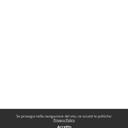
Se prosegui nella navigazione del sito, ne accetti le politiche:
Privacy Policy
Accetto