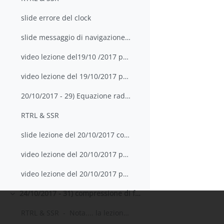
slide errore del clock
slide messaggio di navigazione GPS
video lezione del19/10 /2017 parte 1
video lezione del 19/10/2017 parte 2
20/10/2017 - 29) Equazione radar e RCS, 30) Eserci...
RTRL & SSR
slide lezione del 20/10/2017 con appunti
video lezione del 20/10/2017 parte 1
video lezione del 20/10/2017 parte 2
24/10/2017 - 31) compressione di forma d'onda digitali, 32) - codici di Barker
Minimizza
RTRL & SSR - Nota.... la lezione d...