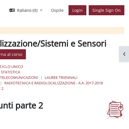
Italiano ‎(it)‎
Ospite
Login
Single Sign On
lizzazione/Sistemi e Sensori
Apr
rna al corso
 CICLO UNICO
STATISTICA
E TELECOMUNICAZIONI
LAUREE TRIENNALI
RADIOTECNICA E RADIOLOCALIZZAZIONE - A.A. 2017-2018
 2
nti parte 2